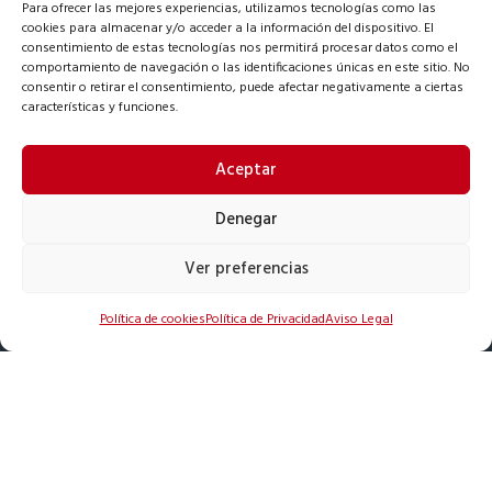
Para ofrecer las mejores experiencias, utilizamos tecnologías como las
Dirección
cookies para almacenar y/o acceder a la información del dispositivo. El
Oficina/Exposición: C. Torre de David 34, 41710 Utrera
consentimiento de estas tecnologías nos permitirá procesar datos como el
comportamiento de navegación o las identificaciones únicas en este sitio. No
consentir o retirar el consentimiento, puede afectar negativamente a ciertas
Correo
características y funciones.
grupoalvarezautomatismo@hotmail.com
Aceptar
Teléfono
685922546
Denegar
Ver preferencias
Política de cookies
Política de Privacidad
Aviso Legal
S
u
m
i
Copyright © 2023 Grupo Álvarez. Todos los derechos
n
reservados
i
s
t